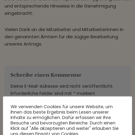
und entsprechende Hinweise in die Genehmigung
eingebracht.
Vielen Dank an die Mitarbeiter und Mitarbeiterinnen in
den genannten Ämtern für die zügige Bearbeitung
unseres Antrags.
Schreibe einen Kommentar
Deine E-Mail-Adresse wird nicht veröffentlicht.
Erforderliche Felder sind mit
*
markiert
Wir verwenden Cookies für unsere Website, um
Ihnen das beste Ergebnis beim Lesen unserer
Name
*
Inhalte zu ermöglichen. Dafür erfassen wir Ihre
Besuche und bevorzugten Bereiche. Durch einen
Klick auf "Alle akzeptieren und weiter" erlauben Sie
uns diesen Einsatz von Cookies.