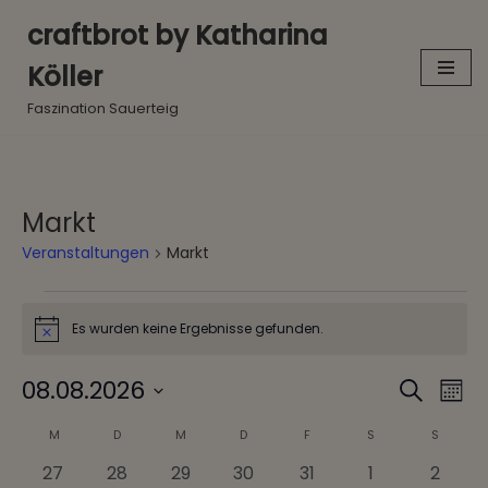
craftbrot by Katharina
Zum
Köller
Inhalt
springen
Faszination Sauerteig
Markt
Veranstaltungen
Markt
Es wurden keine Ergebnisse gefunden.
Hinweis
08.08.2026
Veranst
Ver
Suche
Mona
Ans
Suche
Datum
Nav
Kalender
M
D
M
D
F
S
S
und
wählen.
von
0
0
0
0
0
0
0
27
28
29
30
31
1
2
Ansichte