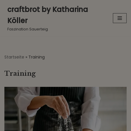
craftbrot by Katharina
Zum
Köller
Inhalt
springen
Faszination Sauerteig
Startseite
»
Training
Training