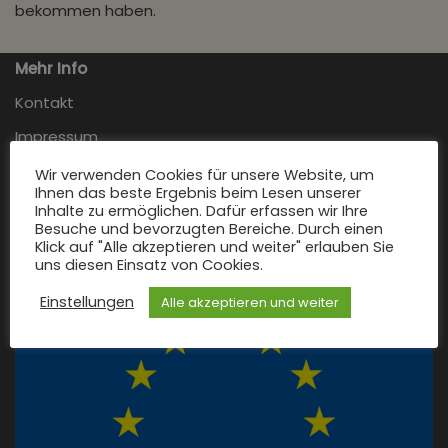
bekommen haben.
Mehr Info
Kontakt
Impressum
Cookie-Richtlinie
Wir verwenden Cookies für unsere Website, um
Ihnen das beste Ergebnis beim Lesen unserer
Datenschutzerklärung
Inhalte zu ermöglichen. Dafür erfassen wir Ihre
Besuche und bevorzugten Bereiche. Durch einen
Feedback
Klick auf "Alle akzeptieren und weiter" erlauben Sie
uns diesen Einsatz von Cookies.
… bitte an
webmaster@craftbrot.com
Einstellungen
Alle akzeptieren und weiter