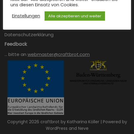
Kontakt
uns diesen Einsatz von Cookies.
Impressum
Einstellungen
Alle akzeptieren und weiter
Cookie-Richtlinie
Datenschutzerklärung
Feedback
… bitte an
webmaster@craftbrot.com