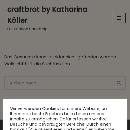
craftbrot by Katharina
Zum
Köller
Inhalt
springen
Faszination Sauerteig
Das Gesuchte konnte leider nicht gefunden werden.
Vielleicht hilft die Suchfunktion.
Wir verwenden Cookies für unsere Website, um
Ihnen das beste Ergebnis beim Lesen unserer
Inhalte zu ermöglichen. Dafür erfassen wir Ihre
Mehr Info
Besuche und bevorzugten Bereiche. Durch einen
Klick auf "Alle akzeptieren und weiter" erlauben Sie