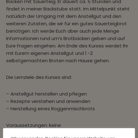
Backen mit Sauerteig. Er dauert ca. 5 Stunden und
findet in meiner Backstube statt. Im Mittelpunkt steht
natürlich der Umgang mit dem Anstellgut und den
weiteren Zutaten, die wir für ein gutes Sauerteigbrot
benötigen. Ich werde Euch aber auch jede Menge
Informationen rund um’s Brotbacken geben und auf
Eure Fragen eingehen. Am Ende des Kurses werdet Ihr
mit Eurem eigenen Anstellgut und 1 -2
selbstgemachten Broten nach Hause gehen.
Die Lernziele des Kurses sind:
– Anstellgut herstellen und pflegen
– Rezepte verstehen und anwenden
– Herstellung eines Roggenmischbrots
Voraussetzungen: keine